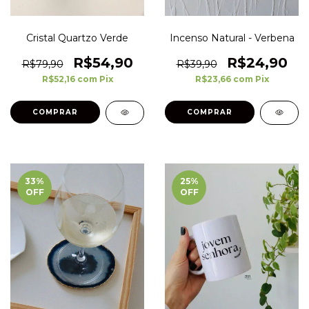
Cristal Quartzo Verde
Incenso Natural - Verbena
R$54,90
R$24,90
R$79,90
R$39,90
R$52,16
com
Pix
R$23,66
com
Pix
33
%
25
%
OFF
OFF