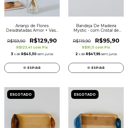
Arranjo de Flores
Bandeja De Madeira
Desidratadas Amor + Vaso
Mystic - com Cristal de
de Vidro Clássico
Ágata Roxo
R$129,90
R$95,90
R$159,90
R$119,90
R$123,41
com
Pix
R$91,11
com
Pix
3
x de
R$43,30
sem juros
2
x de
R$47,95
sem juros
ESPIAR
ESPIAR
ESGOTADO
ESGOTADO