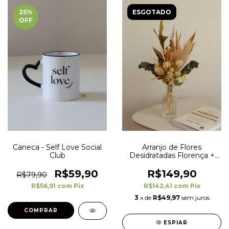
25
%
ESGOTADO
OFF
Caneca - Self Love Social
Arranjo de Flores
Club
Desidratadas Florença +
Vaso de Vidro Clássico
R$59,90
R$149,90
R$79,90
R$56,91
com
Pix
R$142,41
com
Pix
3
x de
R$49,97
sem juros
ESPIAR