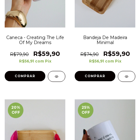
Caneca - Creating The Life
Bandeja De Madeira
Of My Dreams
Minimal
R$59,90
R$59,90
R$79,90
R$74,90
R$56,91
com
Pix
R$56,91
com
Pix
20
%
25
%
OFF
OFF