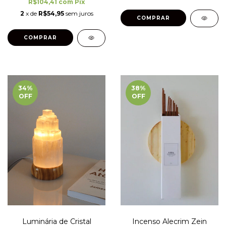
R$104,41
com
Pix
2
x de
R$54,95
sem juros
34
%
38
%
OFF
OFF
Luminária de Cristal
Incenso Alecrim Zein