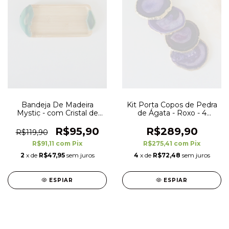
Bandeja De Madeira
Kit Porta Copos de Pedra
Mystic - com Cristal de
de Ágata - Roxo - 4
Ágata Verde
unidades
R$95,90
R$289,90
R$119,90
R$91,11
com
Pix
R$275,41
com
Pix
2
x de
R$47,95
sem juros
4
x de
R$72,48
sem juros
ESPIAR
ESPIAR