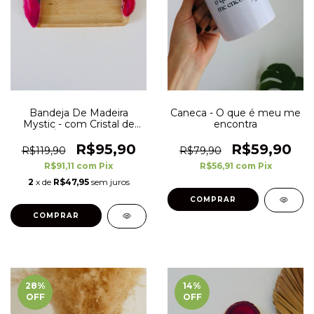
Bandeja De Madeira
Caneca - O que é meu me
Mystic - com Cristal de
encontra
Ágata Rosa
R$95,90
R$59,90
R$119,90
R$79,90
R$91,11
com
Pix
R$56,91
com
Pix
2
x de
R$47,95
sem juros
28
%
14
%
OFF
OFF