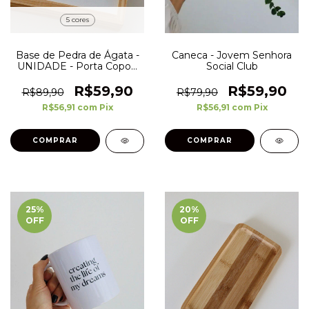
5 cores
Base de Pedra de Ágata -
Caneca - Jovem Senhora
UNIDADE - Porta Copos,
Social Club
Porta Acessórios
R$59,90
R$59,90
R$89,90
R$79,90
R$56,91
com
Pix
R$56,91
com
Pix
COMPRAR
25
%
20
%
OFF
OFF