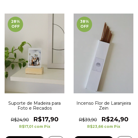
28
%
38
%
OFF
OFF
Suporte de Madeira para
Incenso Flor de Laranjeira
Foto e Recados
Zein
R$17,90
R$24,90
R$24,90
R$39,90
R$17,01
com
Pix
R$23,66
com
Pix