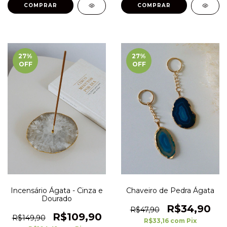
27
%
27
%
OFF
OFF
Incensário Ágata - Cinza e
Chaveiro de Pedra Ágata
Dourado
R$34,90
R$47,90
R$109,90
R$149,90
R$33,16
com
Pix