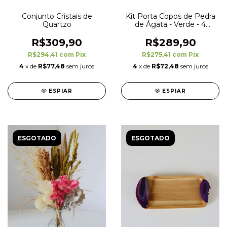
Conjunto Cristais de
Kit Porta Copos de Pedra
Quartzo
de Ágata - Verde - 4
unidades
R$309,90
R$289,90
R$294,41
com
Pix
R$275,41
com
Pix
4
x de
R$77,48
sem juros
4
x de
R$72,48
sem juros
ESPIAR
ESPIAR
ESGOTADO
ESGOTADO