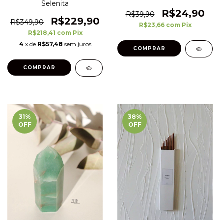
Selenita
R$24,90
R$39,90
R$229,90
R$349,90
R$23,66
com
Pix
R$218,41
com
Pix
4
x de
R$57,48
sem juros
31
%
38
%
OFF
OFF