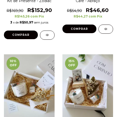
Kit de Presente - Zodiac
Café - Abraço
R$152,90
R$46,60
R$169,90
R$54,90
R$145,26
com
Pix
R$44,27
com
Pix
3
x de
R$50,97
sem juros
10
%
15
%
OFF
OFF