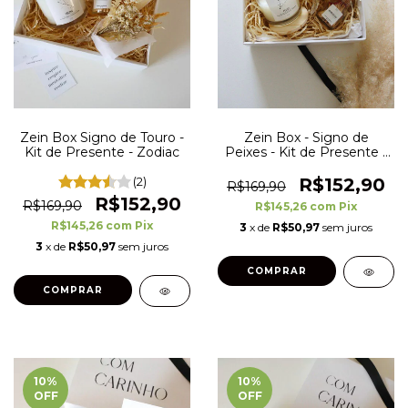
Zein Box Signo de Touro -
Zein Box - Signo de
Kit de Presente - Zodiac
Peixes - Kit de Presente -
Zodiac
(2)
R$152,90
R$169,90
R$152,90
R$169,90
R$145,26
com
Pix
R$145,26
com
Pix
3
x de
R$50,97
sem juros
3
x de
R$50,97
sem juros
10
%
10
%
OFF
OFF