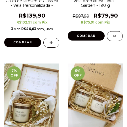
Caixa de Presente Clássica
Vela Aromática Floral -
- Vela Personalizada -
Garden - 190 g
Convites, Brindes e
Lembranças
R$139,90
R$79,90
R$97,90
R$132,91
com
Pix
R$75,91
com
Pix
3
x de
R$46,63
sem juros
COMPRAR
7
%
5
%
OFF
OFF