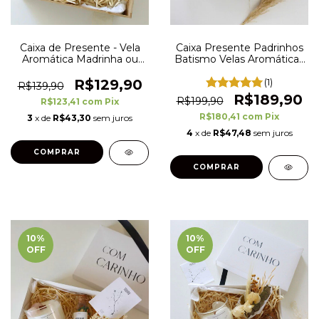
Caixa de Presente - Vela
Caixa Presente Padrinhos
Aromática Madrinha ou
Batismo Velas Aromáticas
Padrinho + Cartão Convite
- Pronta Entrega
e Mensagem
R$129,90
(1)
R$139,90
R$189,90
R$199,90
R$123,41
com
Pix
R$180,41
com
Pix
3
x de
R$43,30
sem juros
4
x de
R$47,48
sem juros
COMPRAR
COMPRAR
10
%
10
%
OFF
OFF