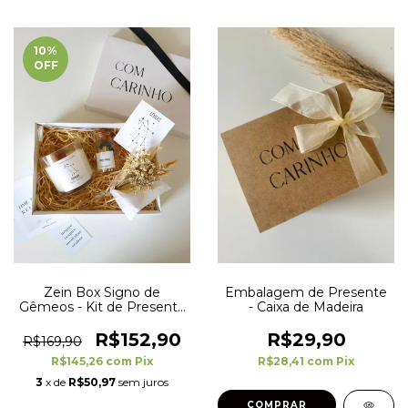
10
%
OFF
Zein Box Signo de
Embalagem de Presente
Gêmeos - Kit de Presente
- Caixa de Madeira
- Zodiac
R$152,90
R$29,90
R$169,90
R$145,26
com
Pix
R$28,41
com
Pix
3
x de
R$50,97
sem juros