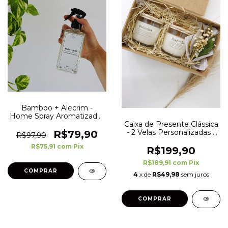
Bamboo + Alecrim -
Home Spray Aromatizador
de Ambientes - Minimal -
Caixa de Presente Clássica
250 ml
- 2 Velas Personalizadas -
R$79,90
R$97,90
Convites, Brindes e
R$75,91
com
Pix
Lembranças
R$199,90
R$189,91
com
Pix
4
x de
R$49,98
sem juros
COMPRAR