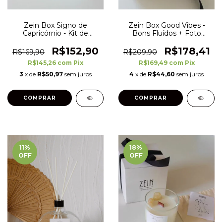
Zein Box Signo de
Zein Box Good Vibes -
Capricórnio - Kit de
Bons Fluídos + Foto
Presente - Zodiac
Polaroid com Suporte
R$152,90
R$178,41
R$169,90
R$209,90
R$145,26
com
Pix
R$169,49
com
Pix
3
x de
R$50,97
sem juros
4
x de
R$44,60
sem juros
11
%
18
%
OFF
OFF