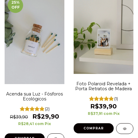
25
%
OFF
Foto Polaroid Revelada +
Porta Retratos de Madeira
Acenda sua Luz - Fósforos
Ecológicos
(1)
R$39,90
(2)
R$37,91
com
Pix
R$29,90
R$39,90
R$28,41
com
Pix