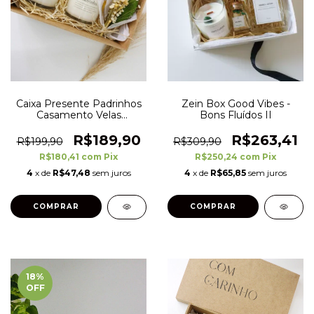
Caixa Presente Padrinhos
Zein Box Good Vibes -
Casamento Velas
Bons Fluídos II
Aromáticas - Pronta
Entrega
R$189,90
R$263,41
R$199,90
R$309,90
R$180,41
com
Pix
R$250,24
com
Pix
4
x de
R$47,48
sem juros
4
x de
R$65,85
sem juros
COMPRAR
18
%
OFF