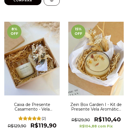
8
%
15
%
OFF
OFF
Caixa de Presente
Zein Box Garden I - Kit de
Casamento - Vela
Presente Vela Aromática
Aromática Madrinha ou
Floral
Padrinho Convite - Pronta
(2)
R$110,40
R$129,90
Entrega
R$119,90
R$129,90
R$104,88
com
Pix