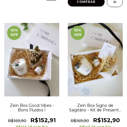
10
%
10
%
OFF
OFF
Zein Box Good Vibes -
Zein Box Signo de
Bons Fluídos I
Sagitário - Kit de Presente
- Zodiac
R$152,91
R$152,90
R$169,90
R$169,90
R$145,26
com
Pix
R$145,26
com
Pix