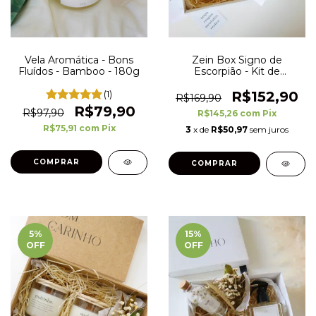
Vela Aromática - Bons
Zein Box Signo de
Fluídos - Bamboo - 180g
Escorpião - Kit de
Presente - Zodiac
(1)
R$152,90
R$169,90
R$79,90
R$97,90
R$145,26
com
Pix
R$75,91
com
Pix
3
x de
R$50,97
sem juros
5
%
15
%
OFF
OFF