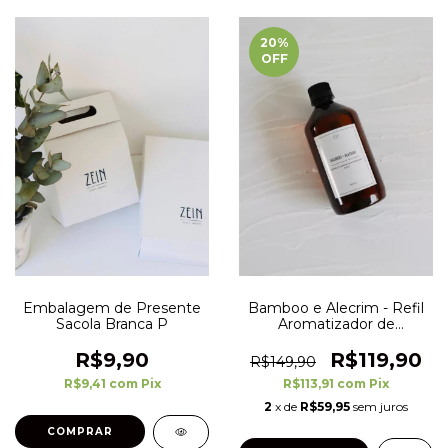
20
%
OFF
Embalagem de Presente
Bamboo e Alecrim - Refil
Sacola Branca P
Aromatizador de
Ambientes - 500 ml
R$9,90
R$119,90
R$149,90
R$9,41
com
Pix
R$113,91
com
Pix
2
x de
R$59,95
sem juros