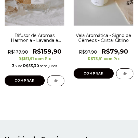
Difusor de Aromas
Vela Aromática - Signo de
Harmonia - Lavanda e
Gêmeos - Cristal Citrino
Quartzo Transparente -
300 ml
R$159,90
R$79,90
R$179,90
R$97,90
R$151,91
com
Pix
R$75,91
com
Pix
3
x de
R$53,30
sem juros