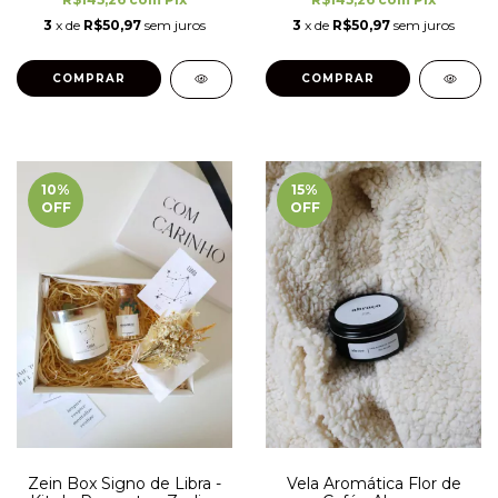
3
x de
R$50,97
sem juros
3
x de
R$50,97
sem juros
10
%
15
%
OFF
OFF
Zein Box Signo de Libra -
Vela Aromática Flor de