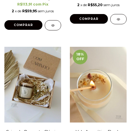
R$113,91
com
Pix
2
x de
R$55,20
sem juros
2
x de
R$59,95
sem juros
COMPRAR
18
%
OFF