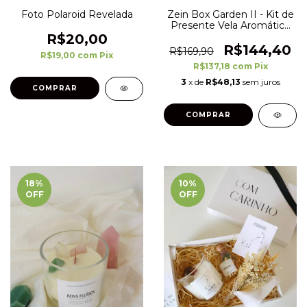
Foto Polaroid Revelada
Zein Box Garden II - Kit de
Presente Vela Aromática
Floral
R$20,00
R$144,40
R$169,90
R$19,00
com
Pix
R$137,18
com
Pix
3
x de
R$48,13
sem juros
18
%
10
%
OFF
OFF