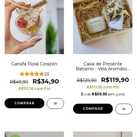
Garrafa Floral Corazón
Caixa de Presente
Batismo - Vela Aromática
Madrinha ou Padrinho
(2)
R$119,90
R$34,90
R$129,90
R$49,90
R$113,91
com
Pix
R$33,16
com
Pix
2
x de
R$59,95
sem juros
COMPRAR