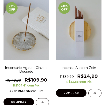
27
%
38
%
OFF
OFF
Incensário Ágata - Cinza e
Incenso Alecrim Zein
Dourado
R$24,90
R$39,90
R$109,90
R$149,90
R$23,66
com
Pix
R$104,41
com
Pix
2
x de
R$54,95
sem juros