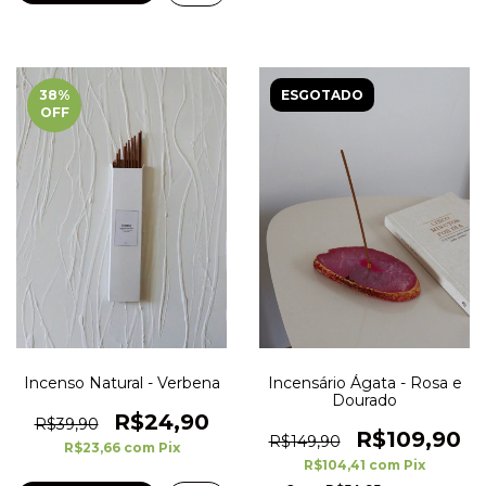
38
%
ESGOTADO
OFF
Incenso Natural - Verbena
Incensário Ágata - Rosa e
Dourado
R$24,90
R$39,90
R$109,90
R$149,90
R$23,66
com
Pix
R$104,41
com
Pix