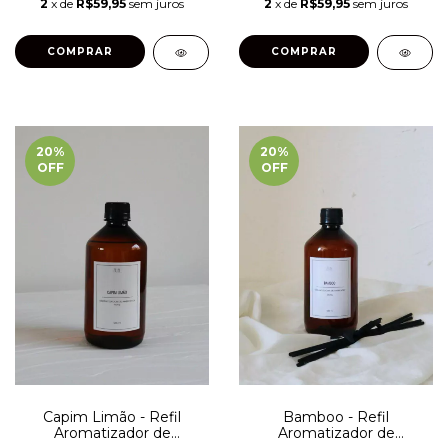
2
x de
R$59,95
sem juros
2
x de
R$59,95
sem juros
20
%
20
%
OFF
OFF
Capim Limão - Refil
Bamboo - Refil
Aromatizador de
Aromatizador de