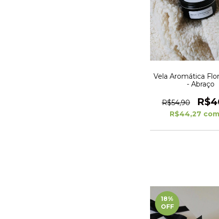
Vela Aromática Flo
- Abraço
R$4
R$54,90
R$44,27
co
18
%
OFF