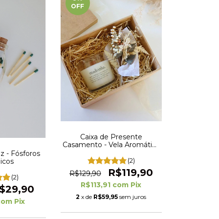
OFF
Caixa de Presente
Casamento - Vela Aromática
Madrinha ou Padrinho
z - Fósforos
Convite - Pronta Entrega
(2)
icos
R$119,90
R$129,90
(2)
R$113,91
com
Pix
$29,90
2
x de
R$59,95
sem juros
com
Pix