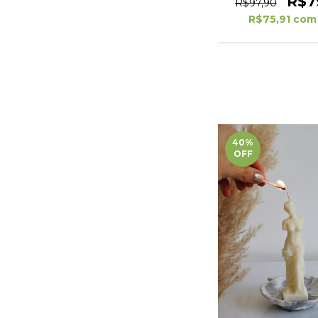
R$7
R$97,90
R$75,91
com
40
%
OFF