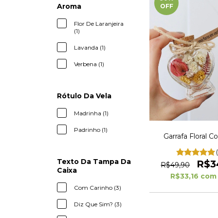
Aroma
OFF
Flor De Laranjeira
(1)
Lavanda (1)
Verbena (1)
Rótulo Da Vela
Madrinha (1)
Padrinho (1)
Garrafa Floral C
Texto Da Tampa Da
R$3
R$49,90
Caixa
R$33,16
com
Com Carinho (3)
Diz Que Sim? (3)