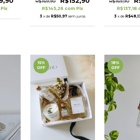
9,90
R$152,90
R
R$169,90
R$169,90
Pix
R$145,26
com
Pix
R$137,18
3
x de
R$50,97
sem juros
3
x de
R$48,1
15
%
18
%
OFF
OFF