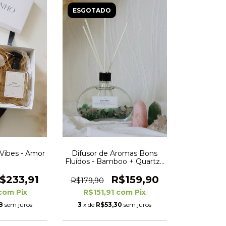
ESGOTADO
Vibes - Amor
Difusor de Aromas Bons
Fluídos - Bamboo + Quartzo
Rosa, Verde e Transparente
- 300 ml
$233,91
R$159,90
R$179,90
com
Pix
R$151,91
com
Pix
8
sem juros
3
x de
R$53,30
sem juros