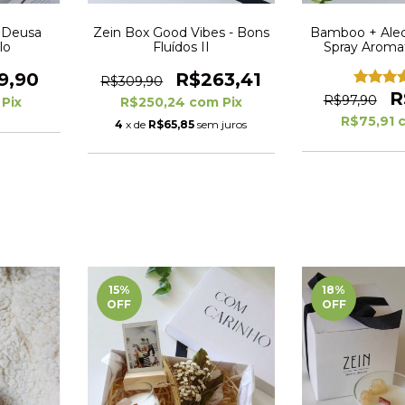
- Deusa
Zein Box Good Vibes - Bons
Bamboo + Ale
lo
Fluídos II
Spray Aroma
Ambientes - M
ml
9,90
R$263,41
R$309,90
R
R$97,90
Pix
R$250,24
com
Pix
R$75,91
4
x de
R$65,85
sem juros
15
%
18
%
OFF
OFF