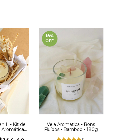
18
%
OFF
n II - Kit de
Vela Aromática - Bons
a Aromática
Fluídos - Bamboo - 180g
al
(1)