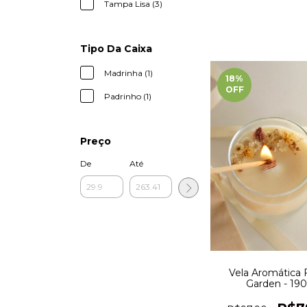
Tampa Lisa (3)
Tipo Da Caixa
Madrinha (1)
18
%
OFF
Padrinho (1)
Preço
De
Até
Vela Aromática Fl
Garden - 190