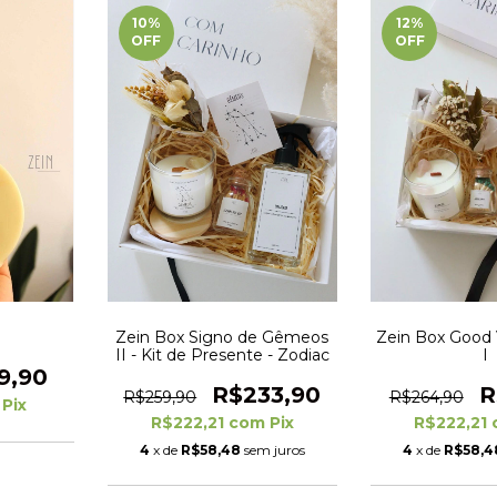
10
%
12
%
OFF
OFF
Zein Box Signo de Gêmeos
Zein Box Good 
II - Kit de Presente - Zodiac
I
9,90
R$233,90
R
R$259,90
R$264,90
Pix
R$222,21
com
Pix
R$222,21
4
x de
R$58,48
sem juros
4
x de
R$58,4