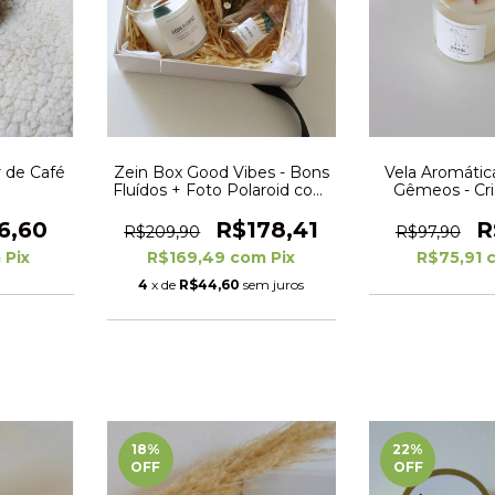
r de Café
Zein Box Good Vibes - Bons
Vela Aromátic
Fluídos + Foto Polaroid com
Gêmeos - Cris
Suporte
6,60
R$178,41
R
R$209,90
R$97,90
m
Pix
R$169,49
com
Pix
R$75,91
4
x de
R$44,60
sem juros
18
%
22
%
OFF
OFF