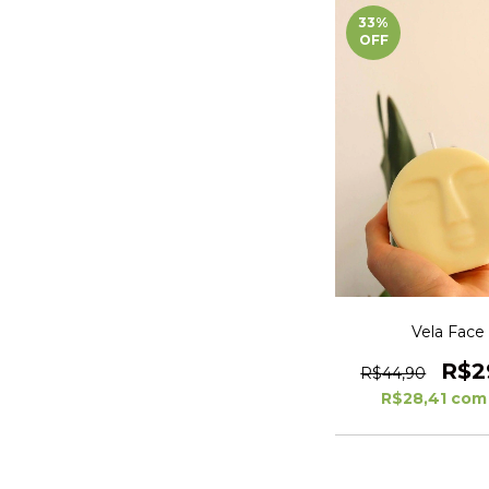
33
%
OFF
Vela Face
R$2
R$44,90
R$28,41
com