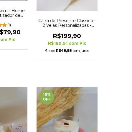
crim - Home
tizador de
inimal - 250
Caixa de Presente Clássica -
(1)
2 Velas Personalizadas -
Convites, Brindes e
$79,90
Lembranças
R$199,90
com
Pix
R$189,91
com
Pix
4
x de
R$49,98
sem juros
18
%
OFF