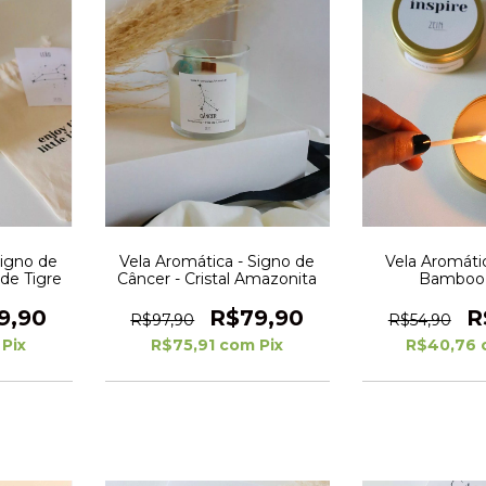
Signo de
Vela Aromática - Signo de
Vela Aromátic
 de Tigre
Câncer - Cristal Amazonita
Bamboo 
9,90
R$79,90
R
R$97,90
R$54,90
Pix
R$75,91
com
Pix
R$40,76