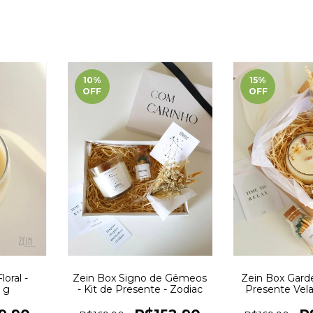
10
%
15
%
OFF
OFF
oral -
Zein Box Signo de Gêmeos
Zein Box Garde
 g
- Kit de Presente - Zodiac
Presente Vel
Flor