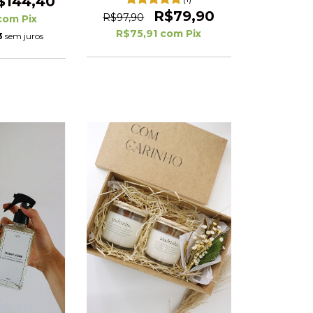
$144,40
R$79,90
R$97,90
com
Pix
R$75,91
com
Pix
3
sem juros