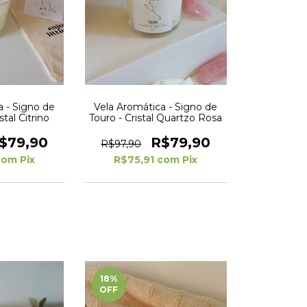
a - Signo de
Vela Aromática - Signo de
tal Citrino
Touro - Cristal Quartzo Rosa
$79,90
R$79,90
R$97,90
com
Pix
R$75,91
com
Pix
18
%
OFF