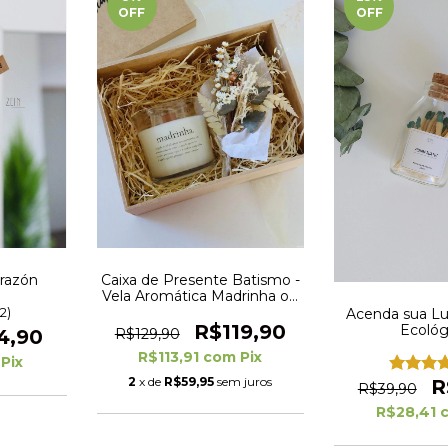
OFF
OFF
orazón
Caixa de Presente Batismo -
Vela Aromática Madrinha ou
Padrinho
(2)
Acenda sua Lu
R$119,90
Ecológ
4,90
R$129,90
R$113,91
com
Pix
Pix
2
x de
R$59,95
sem juros
R
R$39,90
R$28,41