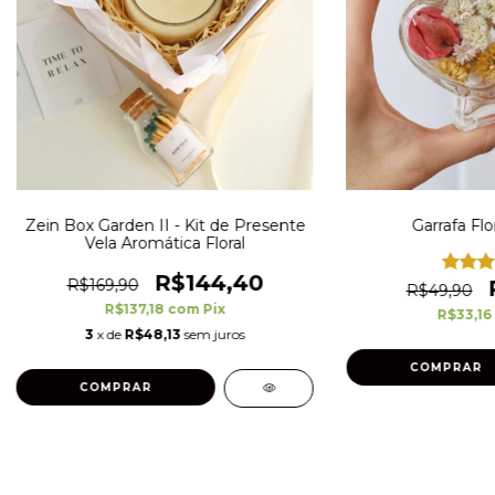
Zein Box Garden II - Kit de Presente
Garrafa Flo
Vela Aromática Floral
R$144,40
R$169,90
R$49,90
R$137,18
com
Pix
R$33,16
3
x de
R$48,13
sem juros