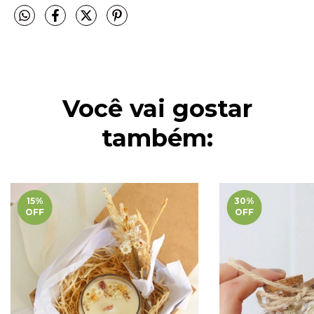
Você vai gostar
também:
15
%
30
%
OFF
OFF