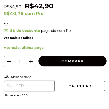
R$42,90
R$54,90
R$40,76
com
Pix
5% de desconto
pagando com Pix
Ver mais detalhes
Atenção, última peça!
ALTERAR CEP
Entregas para o CEP:
Meios de envio
CALCULAR
Não sei meu CEP