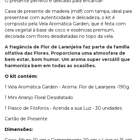
O presente perfeito e delicado para encantar!
Caixa de presente de madeira (mdf) com tampa, ideal para
presentear com autenticidade e delicadeza, o kit é
composto pela Vela Aromática Garden, que é feita com
cera vegetal à base de coco
e essências premium,
decorada com flores desidratadas
no topo da vela.
A fragância de Flor de Laranjeira faz parte da família
olfativa das Flores. Proporciona uma atmosfera de
bem estar, bom humor. Um aroma super versátil que
harmoniza bem em todas as ocasiões.
O kit contém:
1 Vela Aromática Garden - Aroma: Flor de Laranjeira -190g
1 Mini Arranjo Floral Desidratado
1 Frasco de Fósforos - Acenda a sua Luz - 30 unidades
Cartão de Presente
Dimensões:
Caixa: Altura: 10 cm x Comprimento 20 cm x Largura 15 cm