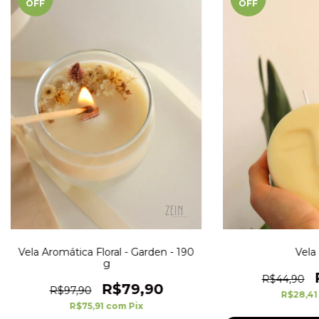
OFF
OFF
Vela Aromática Floral - Garden - 190
Vela
g
R$44,90
R$79,90
R$97,90
R$28,4
R$75,91
com
Pix