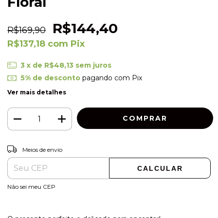
Floral
R$144,40
R$169,90
R$137,18
com
Pix
3
x de
R$48,13
sem juros
5% de desconto
pagando com Pix
Ver mais detalhes
ALTERAR CEP
Entregas para o CEP:
Meios de envio
CALCULAR
Não sei meu CEP