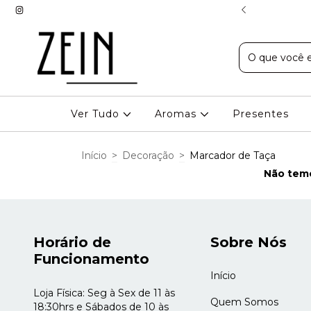
EXPRESSO EM BH
Ver Tudo
Aromas
Presentes
Início
>
Decoração
>
Marcador de Taça
Não temo
Horário de
Sobre Nós
Funcionamento
Início
Loja Física: Seg à Sex de 11 às
Quem Somos
18:30hrs e Sábados de 10 às