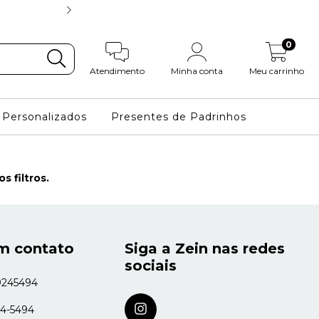
FRETE GRÁTIS NAS COMPRAS
0
Atendimento
Minha conta
Meu carrinho
Personalizados
Presentes de Padrinhos
 filtros.
m contato
Siga a Zein nas redes
sociais
9245494
24-5494