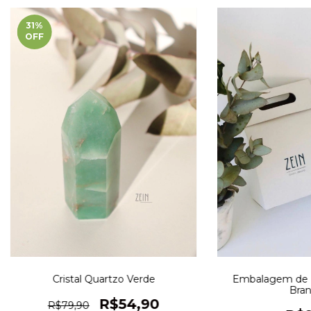
31
%
OFF
Cristal Quartzo Verde
Embalagem de P
Bran
R$54,90
R$79,90