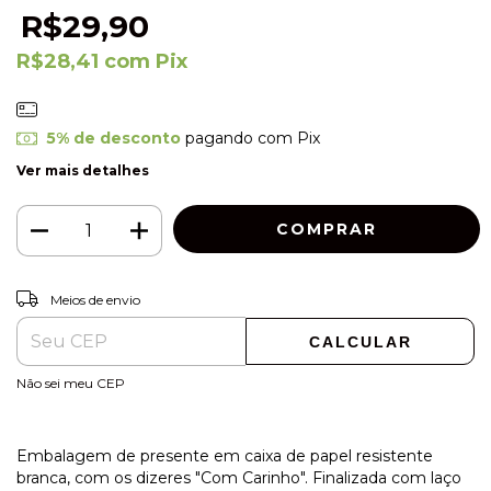
R$29,90
R$28,41
com
Pix
5% de desconto
pagando com Pix
Ver mais detalhes
ALTERAR CEP
Entregas para o CEP:
Meios de envio
CALCULAR
Não sei meu CEP
Embalagem de presente em caixa de papel resistente
branca, com os dizeres "Com Carinho". Finalizada com laço