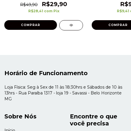
R$29,90
R$9
R$49,90
R$28,41
com
Pix
R$9,41
Horário de Funcionamento
Loja Física: Seg à Sex de 11 às 18:30hrs e Sábados de 10 às
13hrs - Rua Paraíba 1317 - loja 19 - Savassi - Belo Horizonte
MG
Sobre Nós
Encontre o que
você precisa
Início