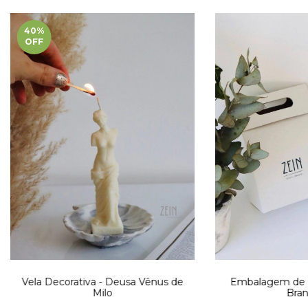
40
%
OFF
Vela Decorativa - Deusa Vênus de
Embalagem de P
Milo
Bran