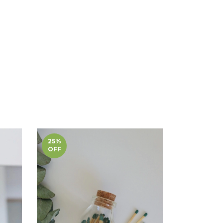
25
%
15
%
OFF
OFF