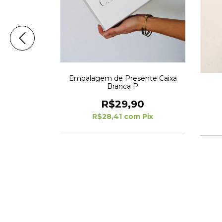
Embalagem de Presente Caixa
Branca P
R$29,90
4,90
R$28,41
com
Pix
Pix