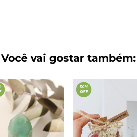
Você vai gostar também:
%
30
%
F
OFF