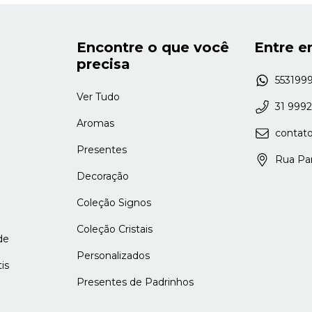
Encontre o que você
Entre e
precisa
553199
Ver Tudo
31 999
Aromas
contat
Presentes
Rua Para
Decoração
Coleção Signos
Coleção Cristais
de
Personalizados
is
Presentes de Padrinhos