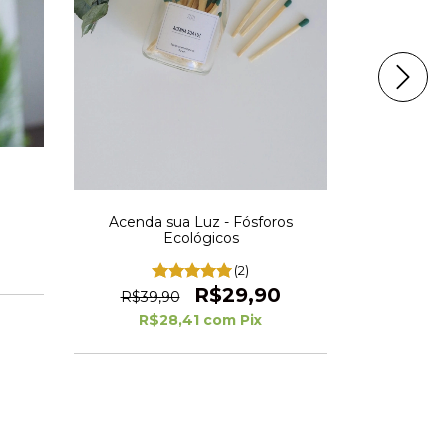
Zein Box
Presente V
Acenda sua Luz - Fósforos
R$169,
Ecológicos
R$1
(2)
3
x de
R$29,90
R$39,90
R$28,41
com
Pix