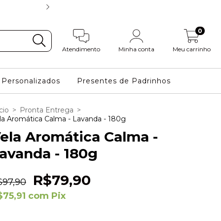
FRETE GRÁTIS NAS COMPRAS
0
Atendimento
Minha conta
Meu carrinho
Personalizados
Presentes de Padrinhos
cio
>
Pronta Entrega
>
la Aromática Calma - Lavanda - 180g
ela Aromática Calma -
avanda - 180g
R$79,90
$97,90
$75,91
com
Pix