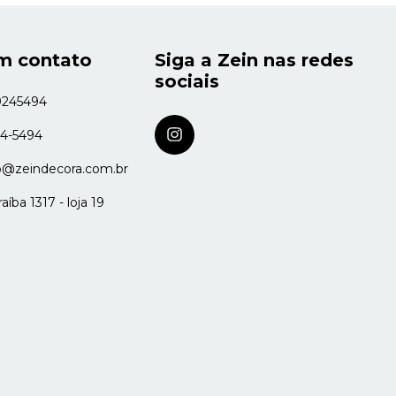
m contato
Siga a Zein nas redes
sociais
9245494
24-5494
o@zeindecora.com.br
íba 1317 - loja 19