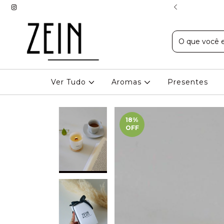
EXPRESSO EM BH
Ver Tudo
Aromas
Presentes
18
%
OFF