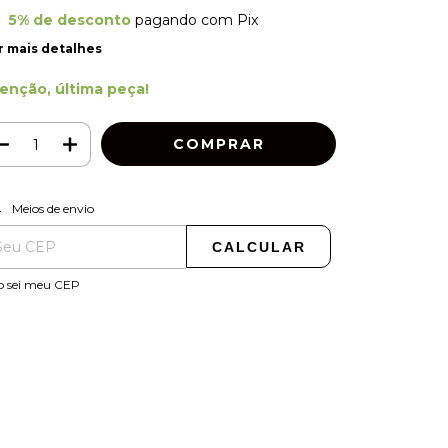
5% de desconto
pagando com Pix
r mais detalhes
enção, última peça!
ALTERAR CEP
regas para o CEP:
Meios de envio
CALCULAR
o sei meu CEP