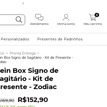
FRETE GRÁTIS NAS COMPRAS
0
Atendimento
Minha conta
Meu carrinho
Personalizados
Presentes de Padrinhos
cio
>
Pronta Entrega
>
in Box Signo de Sagitário - Kit de Presente -
diac
ein Box Signo de
agitário - Kit de
resente - Zodiac
R$152,90
$169,90