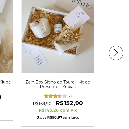
Kit de
Zein Box Signo de Touro - Kit de
Presente - Zodiac
Zein Box Sig
0
(2)
Pre
R$152,90
R$169,90
R$259,
R$145,26
com
Pix
R$2
3
x de
R$50,97
sem juros
4
x de