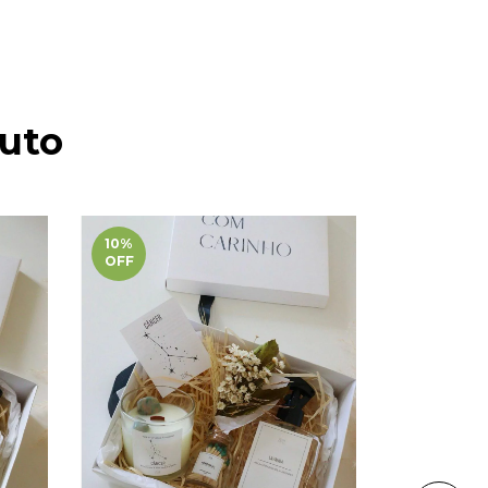
uto
10
%
10
%
OFF
OFF