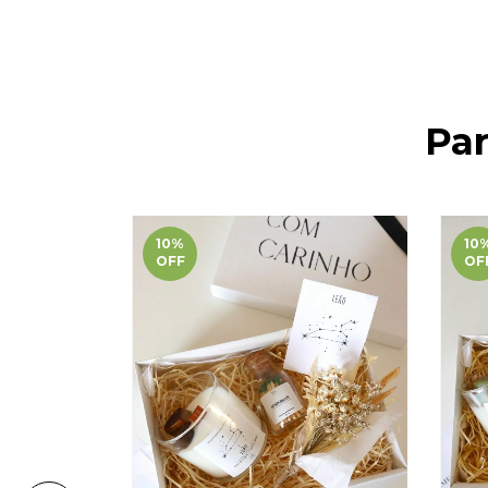
Pa
10
%
10
OFF
OF