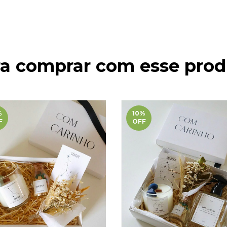
ra comprar com esse prod
%
10
%
F
OFF