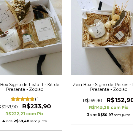
Box Signo de Leão II - Kit de
Zein Box - Signo de Peixes - 
Presente - Zodiac
Presente - Zodiac
(1)
R$152,9
R$169,90
R$233,90
R$259,90
R$145,26
com
Pix
R$222,21
com
Pix
3
x de
R$50,97
sem juros
4
x de
R$58,48
sem juros