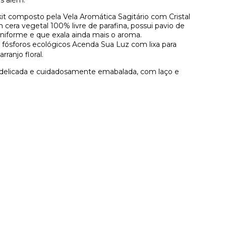
is além.
kit
composto pela Vela Aromática
Sagitário com Cristal
cera vegetal 100% livre de parafina, possui pavio de
iforme e que exala ainda mais o aroma.
ósforos ecológicos Acenda Sua Luz com lixa para
rranjo floral.
 delicada e cuidadosamente emabalada, com laço e