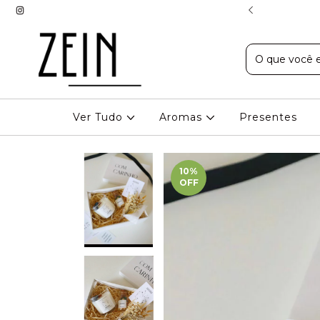
EXPRESSO EM BH
Ver Tudo
Aromas
Presentes
10
%
OFF