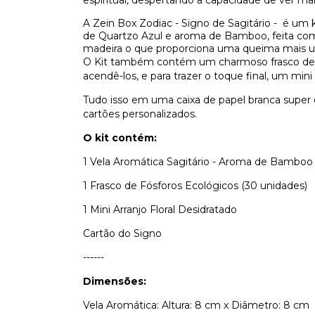
espiritual, despertando a capacidade de ver ma
A Zein Box Zodiac -
Signo de Sagitário - é um 
de Quartzo Azul e aroma de Bamboo, feita com 
madeira o que proporciona uma queima mais un
O Kit também contém um charmoso frasco de f
acendê-los, e para trazer o toque final, um mini a
Tudo isso em uma caixa de papel branca super
cartões personalizados.
O kit contém:
1 Vela Aromática
Sagitário
- Aroma de Bamboo
1 Frasco de Fósforos Ecológicos (30 unidades)
1 Mini Arranjo Floral Desidratado
Cartão do Signo
------
Dimensões:
Vela Aromática: Altura: 8 cm x Diâmetro: 8 cm