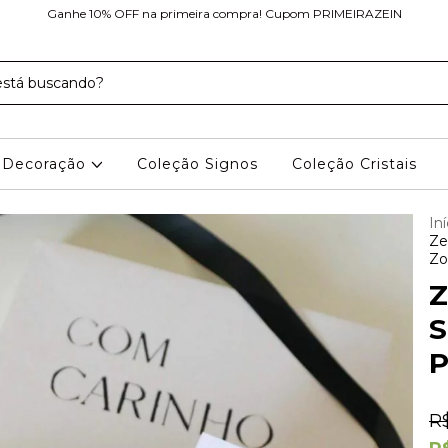
Ganhe 10% OFF na primeira compra! Cupom PRIMEIRAZEIN
Decoração
Coleção Signos
Coleção Cristais
Iní
Ze
Zo
Z
S
P
R