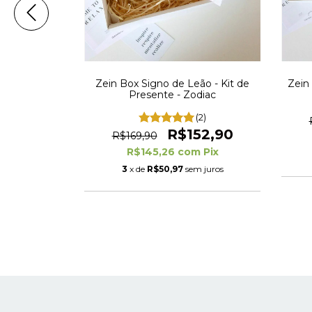
rio - Kit de
Zein Box Signo de Leão - Kit de
Zein
diac
Presente - Zodiac
52,90
(2)
R$152,90
R$169,90
m
Pix
R$145,26
com
Pix
m juros
3
x de
R$50,97
sem juros