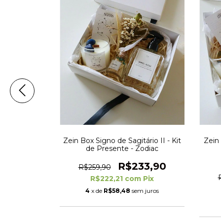
rio - Kit de
Zein Box Signo de Sagitário II - Kit
Zein 
diac
de Presente - Zodiac
52,90
R$233,90
R$259,90
m
Pix
R$222,21
com
Pix
m juros
4
x de
R$58,48
sem juros