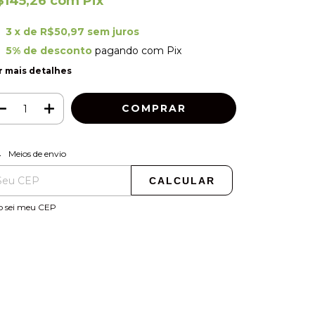
$145,26
com
Pix
3
x de
R$50,97
sem juros
5% de desconto
pagando com Pix
r mais detalhes
ALTERAR CEP
regas para o CEP:
Meios de envio
CALCULAR
o sei meu CEP