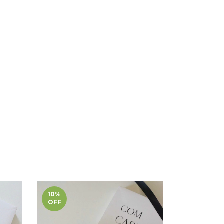
10
%
10
%
OFF
OFF