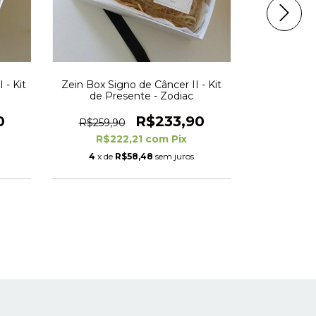
 - Kit
Zein Box Signo de Câncer II - Kit
Zein Box Si
de Presente - Zodiac
Pre
0
R$233,90
R$259,90
R$259,
R$222,21
com
Pix
R$2
4
x de
R$58,48
sem juros
4
x de