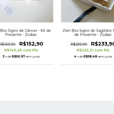
 Box Signo de Câncer - Kit de
Zein Box Signo de Sagitário II
Presente - Zodiac
de Presente - Zodiac
R$152,90
R$233,9
R$169,90
R$259,90
R$145,26
com
Pix
R$222,21
com
Pix
3
x de
R$50,97
sem juros
4
x de
R$58,48
sem juros