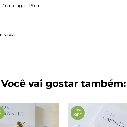
 7 cm x lagura 16 cm
amarelar.
Você vai gostar também:
%
10
%
F
OFF