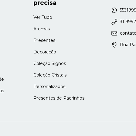
precisa
553199
Ver Tudo
31 999
Aromas
contat
Presentes
Rua Para
Decoração
Coleção Signos
Coleção Cristais
de
Personalizados
is
Presentes de Padrinhos