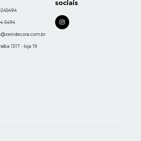
sociais
9245494
24-5494
o@zeindecora.com.br
íba 1317 - loja 19