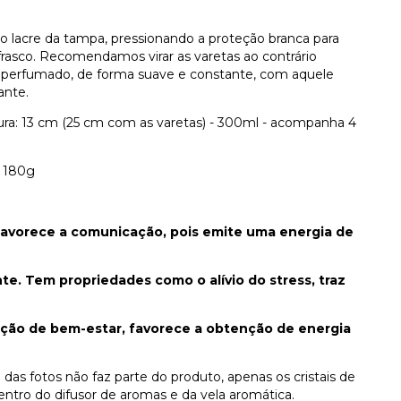
rar o lacre da tampa, pressionando a proteção branca para
 frasco. Recomendamos virar as varetas ao contrário
 perfumado, de forma suave e constante, com aquele
ante.
ura: 13 cm (25 cm com as varetas) - 300ml - acompanha 4
- 180g
 favorece a comunicação, pois emite uma energia de
te. Tem propriedades como o alívio do stress, traz
ação de bem-estar, favorece a obtenção de energia
 das fotos não faz parte do produto, apenas os cristais de
entro do difusor de aromas e da vela aromática.