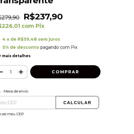
ransparente
R$237,90
$279,90
$226,01
com
Pix
4
x de
R$59,48
sem juros
5% de desconto
pagando com Pix
r mais detalhes
ALTERAR CEP
regas para o CEP:
Meios de envio
CALCULAR
o sei meu CEP