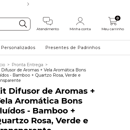
FRETE GRÁTIS NAS COMPRAS
0
Atendimento
Minha conta
Meu carrinho
Personalizados
Presentes de Padrinhos
cio
>
Pronta Entrega
>
t Difusor de Aromas + Vela Aromática Bons
uídos - Bamboo + Quartzo Rosa, Verde e
ansparente
it Difusor de Aromas +
ela Aromática Bons
luídos - Bamboo +
uartzo Rosa, Verde e