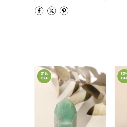
31
%
33
OFF
OF