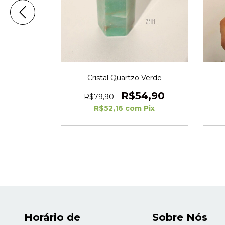
orazón
Cristal Quartzo Verde
(2)
R$54,90
R$79,90
4,90
R$52,16
com
Pix
Pix
Horário de
Sobre Nós