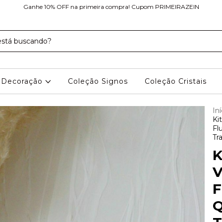
Ganhe 10% OFF na primeira compra! Cupom PRIMEIRAZEIN
Decoração
Coleção Signos
Coleção Cristais
Iní
Ki
Fl
Tr
K
V
F
Q