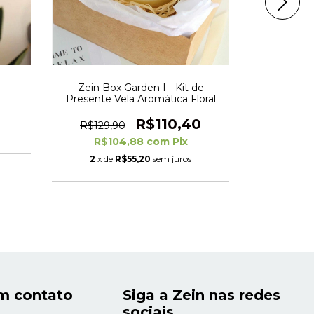
Zein Box Garden I - Kit de
Vela Aromá
Presente Vela Aromática Floral
R$110,40
R$129,90
R$97,
R$104,88
com
Pix
R$
2
x de
R$55,20
sem juros
m contato
Siga a Zein nas redes
sociais