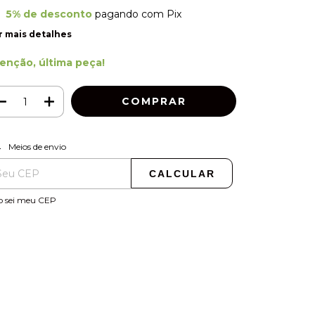
5% de desconto
pagando com Pix
r mais detalhes
enção, última peça!
ALTERAR CEP
regas para o CEP:
Meios de envio
CALCULAR
o sei meu CEP