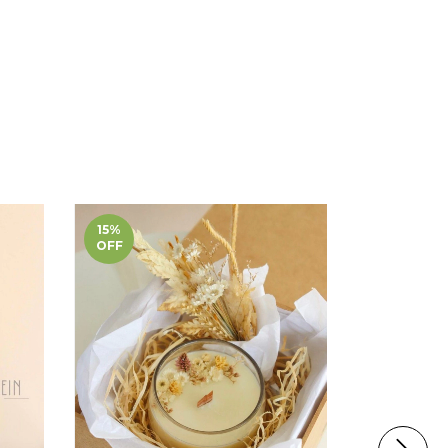
15
%
18
%
OFF
OFF