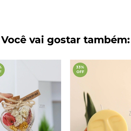
Você vai gostar também:
%
33
%
F
OFF