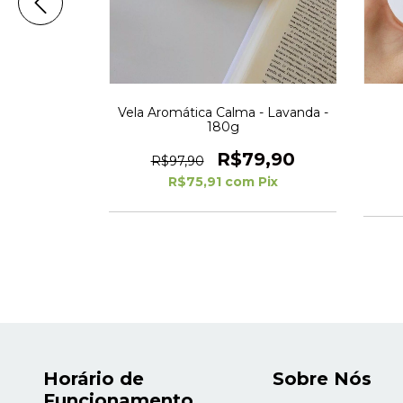
 - Kit de
Vela Aromática Calma - Lavanda -
tica Floral
180g
44,40
R$79,90
R$97,90
m
Pix
R$75,91
com
Pix
m juros
Horário de
Sobre Nós
Funcionamento