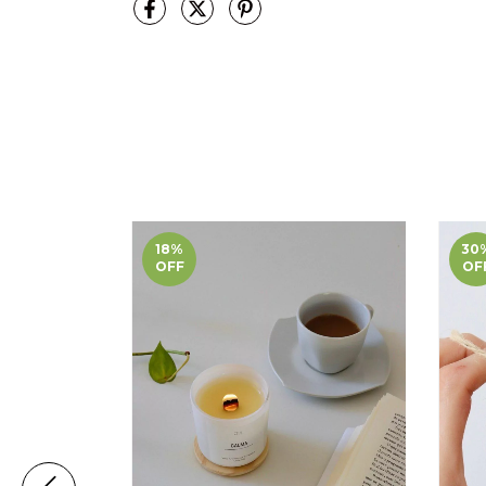
18
%
30
OFF
OF