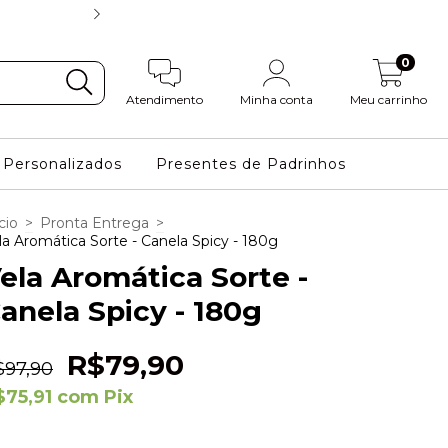
FRETE GRÁTIS NAS COMPRAS
0
Atendimento
Minha conta
Meu carrinho
Personalizados
Presentes de Padrinhos
cio
>
Pronta Entrega
>
la Aromática Sorte - Canela Spicy - 180g
ela Aromática Sorte -
anela Spicy - 180g
R$79,90
$97,90
$75,91
com
Pix