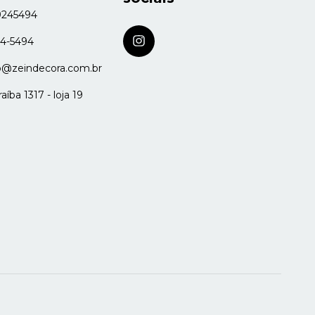
9245494
24-5494
o@zeindecora.com.br
íba 1317 - loja 19