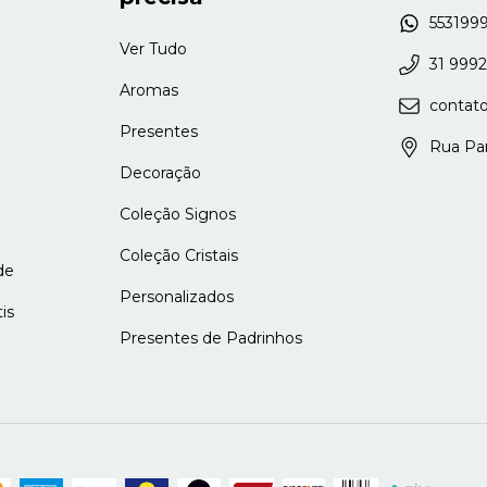
553199
Ver Tudo
31 999
Aromas
contat
Presentes
Rua Para
Decoração
Coleção Signos
Coleção Cristais
de
Personalizados
is
Presentes de Padrinhos