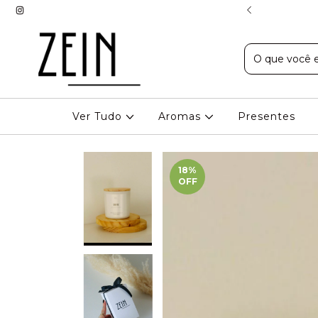
EXPRESSO EM BH
Ver Tudo
Aromas
Presentes
18
%
OFF