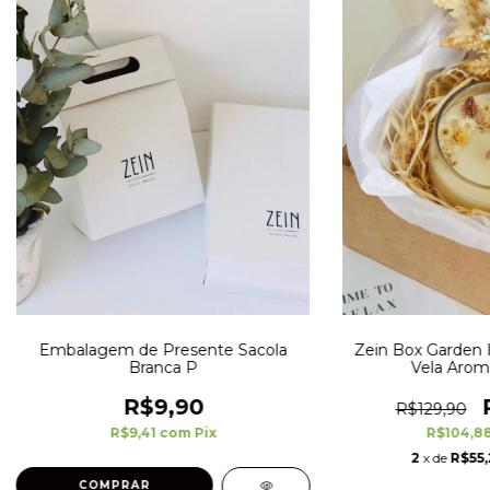
Embalagem de Presente Sacola
Zein Box Garden I
Branca P
Vela Aromá
R$9,90
R$129,90
R$9,41
com
Pix
R$104,8
2
x de
R$55,