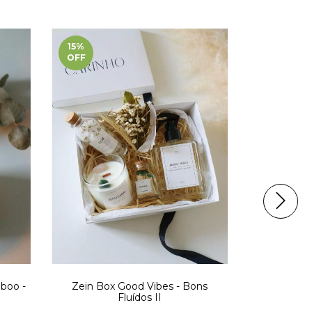
15
%
30
%
OFF
OFF
mboo -
Zein Box Good Vibes - Bons
Garra
Fluídos II