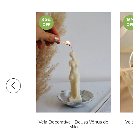
40
%
18
OFF
OF
s Fluídos -
Vela Decorativa - Deusa Vênus de
Vel
80g
Milo