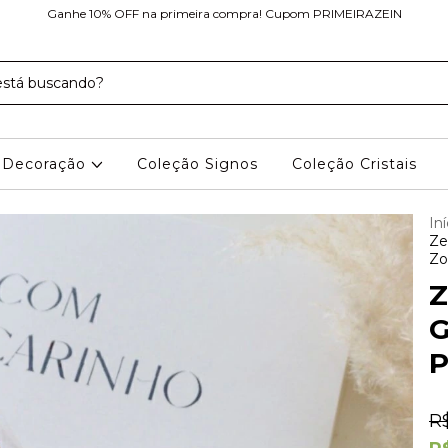
Ganhe 10% OFF na primeira compra! Cupom PRIMEIRAZEIN
Decoração
Coleção Signos
Coleção Cristais
Iní
Ze
Zo
Z
G
P
R