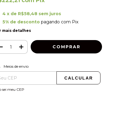
$222,21
com
Pix
4
x de
R$58,48
sem juros
5% de desconto
pagando com Pix
r mais detalhes
ALTERAR CEP
regas para o CEP:
Meios de envio
CALCULAR
o sei meu CEP