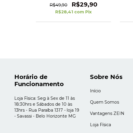
(1)
R$29,90
R$49,90
9,90
R$28,41
com
Pix
Pix
Horário de
Sobre Nós
Funcionamento
Início
Loja Física: Seg à Sex de 11 às
Quem Somos
18:30hrs e Sábados de 10 às
13hrs - Rua Paraíba 1317 - loja 19
Vantagens ZEIN
- Savassi - Belo Horizonte MG
Loja Física