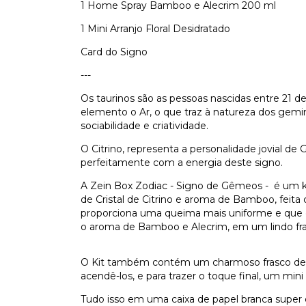
1 Home Spray Bamboo e Alecrim 200 ml
1 Mini Arranjo Floral Desidratado
Card do Signo
---
Os taurinos são as pessoas nascidas entre 21 d
elemento o Ar, o que traz à natureza dos gemi
sociabilidade e criatividade.
O Citrino, representa a personalidade jovial de
perfeitamente com a energia deste signo.
A Zein Box Zodiac -
Signo de Gêmeos - é um k
de Cristal de Citrino e aroma de Bamboo, feita
proporciona uma queima mais uniforme e que
o aroma de Bamboo e Alecrim,
em um lindo fr
O Kit também contém um charmoso frasco de f
acendê-los, e para trazer o toque final, um mini a
Tudo isso em uma caixa de papel branca super