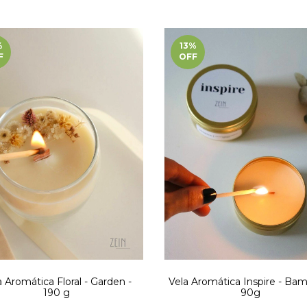
%
13
%
F
OFF
a Aromática Floral - Garden -
Vela Aromática Inspire - Ba
190 g
90g