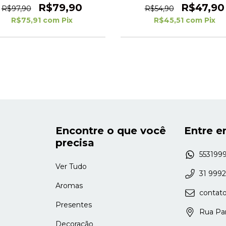
R$79,90
R$47,90
R$97,90
R$54,90
R$75,91
com
Pix
R$45,51
com
Pix
Encontre o que você
Entre e
precisa
553199
Ver Tudo
31 999
Aromas
contat
Presentes
Rua Para
Decoração