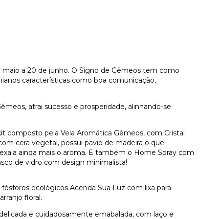
e maio a 20 de junho.
O Signo de Gêmeos tem como
nianos características como boa comunicação,
 Gêmeos, atrai sucesso e prosperidade, alinhando-se
it
composto pela Vela Aromática Gêmeos,
com Cristal
 com cera vegetal, possui pavio de madeira o que
 exala ainda mais o aroma. E também o Home Spray com
asco de vidro com design minimalista!
ósforos ecológicos Acenda Sua Luz com lixa para
rranjo floral.
 delicada e cuidadosamente emabalada, com laço e