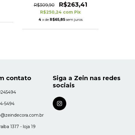
R$263,41
R$309,90
R$49,
R$250,24
com
Pix
R$
4
x de
R$65,85
sem juros
m contato
Siga a Zein nas redes
sociais
9245494
24-5494
o@zeindecora.com.br
íba 1317 - loja 19