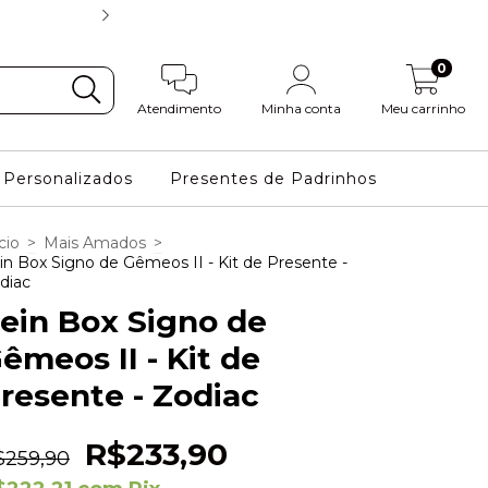
FRETE GRÁTIS NAS COMPRAS
0
Atendimento
Minha conta
Meu carrinho
Personalizados
Presentes de Padrinhos
cio
>
Mais Amados
>
in Box Signo de Gêmeos II - Kit de Presente -
diac
ein Box Signo de
êmeos II - Kit de
resente - Zodiac
R$233,90
$259,90